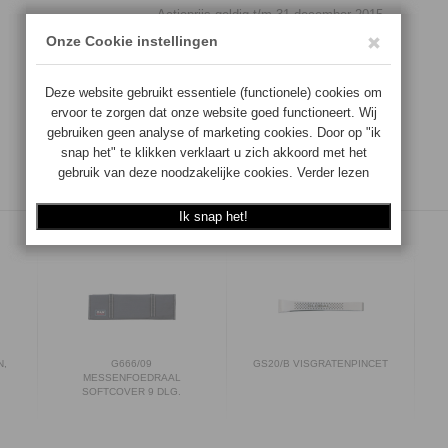
Actieprijs geldig t/m 31 december 2015
€
42.50
Aantal:
Op voorraad
TOEVOEGEN
N,
G666/09
GS20/B VISGRATENPINCET
MESSENFOEDRAAL
SOFTCOVER 9 DLG.