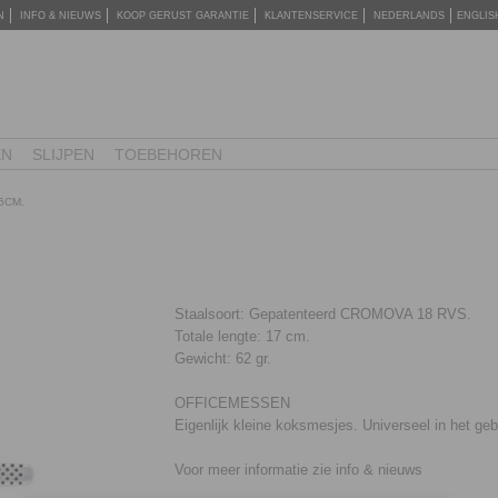
N
INFO & NIEUWS
KOOP GERUST GARANTIE
KLANTENSERVICE
NEDERLANDS
ENGLIS
EN
SLIJPEN
TOEBEHOREN
6CM.
Staalsoort: Gepatenteerd CROMOVA 18 RVS.
Totale lengte: 17 cm.
Gewicht: 62 gr.
OFFICEMESSEN
Eigenlijk kleine koksmesjes. Universeel in het geb
Voor meer informatie zie info & nieuws