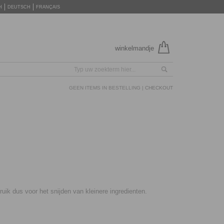
H
DEUTSCH
FRANÇAIS
winkelmandje
GEEN ITEMS IN BESTELLING |
CHECKOUT
ruik dus voor het snijden van kleinere ingredienten.