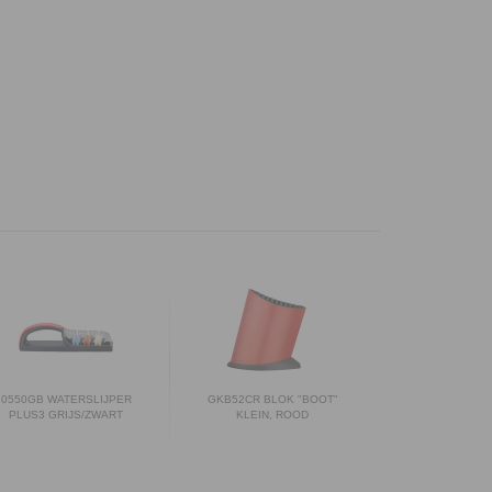
0550GB WATERSLIJPER
GKB52CR BLOK "BOOT"
PLUS3 GRIJS/ZWART
KLEIN, ROOD