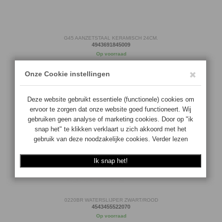
G45 AANZETSTAAL KERAMISCH 24CM.
4943691845009
Op voorraad
€
135.00
BESTEL
0220BR WATERSLIJPER ZWART/ROOD
4543455522070
Op voorraad