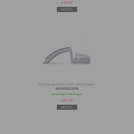
€
49.50
BESTEL
0220GB WATERSLIJPER GRIJS/ZWART
4543455522056
Levertijd 5-10 Dagen
€
49.50
BESTEL