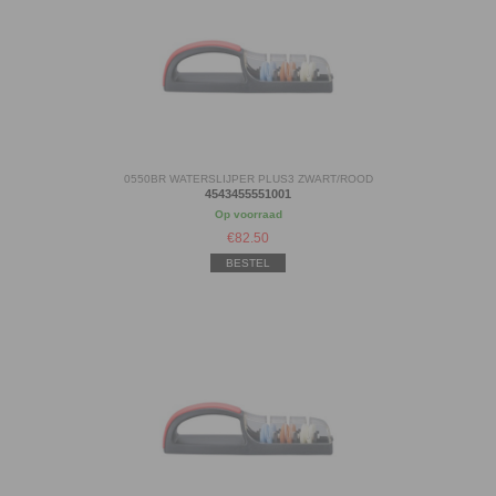
0550BR WATERSLIJPER PLUS3 ZWART/ROOD
4543455551001
Op voorraad
€
82.50
BESTEL