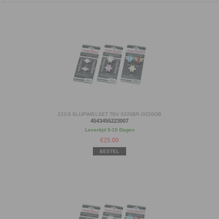
222/3 SLIJPWIELSET TBV 0220BR /0220GB
4543455223007
Levertijd 5-10 Dagen
€
25.00
BESTEL