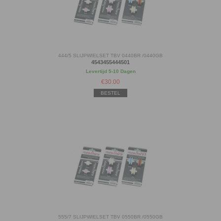
444/5 SLIJPWIELSET TBV 0440BR /0440GB
4543455444501
Levertijd 5-10 Dagen
€
30.00
BESTEL
555/7 SLIJPWIELSET TBV 0550BR /0550GB