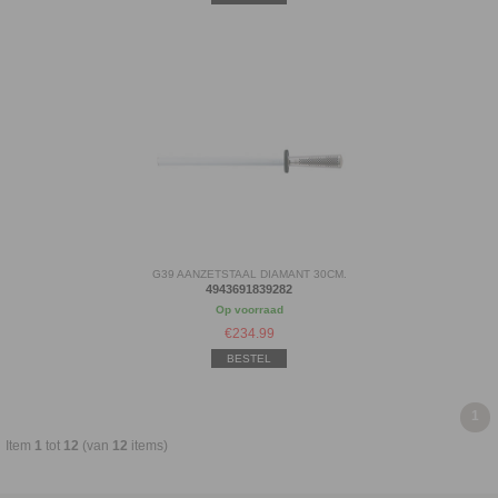
G39 AANZETSTAAL DIAMANT 30CM.
4943691839282
Op voorraad
€
234.99
BESTEL
1
Item
1
tot
12
(van
12
items)