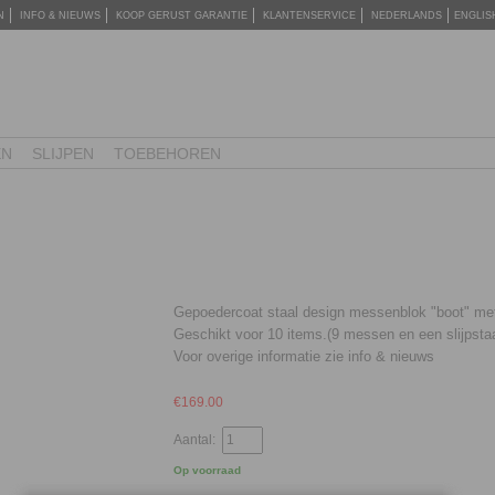
N
INFO & NIEUWS
KOOP GERUST GARANTIE
KLANTENSERVICE
NEDERLANDS
ENGLIS
EN
SLIJPEN
TOEBEHOREN
Gepoedercoat staal design messenblok "boot" met
Geschikt voor 10 items.(9 messen en een slijpstaa
Voor overige informatie zie info & nieuws
€
169.00
Aantal:
Op voorraad