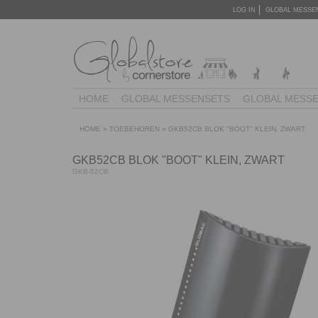
LOG IN
GLOBAL MESSE
HOME
GLOBAL MESSENSETS
GLOBAL MESS
HOME
»
TOEBEHOREN
»
GKB52CB BLOK "BOOT" KLEIN, ZWART
GKB52CB BLOK "BOOT" KLEIN, ZWART
GKB-52CB