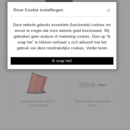
TOEVOEGEN
T
GKB52CR BLOK "BOOT"
GS25 SPATEL GEBOGEN,
KLEIN, ROOD
GLAD