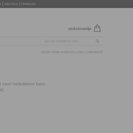
H
DEUTSCH
FRANÇAIS
winkelmandje
GEEN ITEMS IN BESTELLING |
CHECKOUT
 zwart hardrubberen basis.
f).