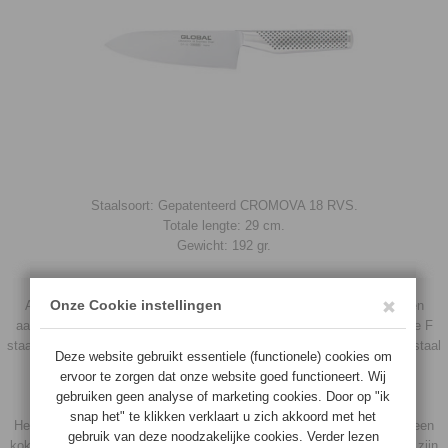
Staalsoort: Gepatenteerd CROMOVA 18 RVS.
Totale lengte: 29 cm.
Gewicht: 192 gr.
VERZWAARDE UITVOERING
Aangezien met name koks in Europa een zwaar mes prettiger vinden
aanvoelen heeft Global een flinke keus in de verzwaarde GF serie. De F
staat voor Forged, deze serie is wat dikker door het gebruik van meer staal
tijdens het fabricageproces waardoor het mes veel zwaarder is.
KOKSMESSEN
Het belangrijkste mes in elke keuken. Professionele koks prefereren een
koksmes met een lemmet van 26cm of zelfs nog groter. Koksmessen zijn