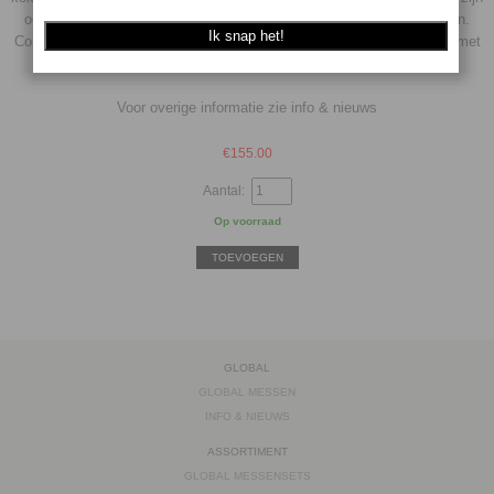
ook bedoeld om in snel tempo grote hoeveelheden voedsel te snijden.
Consumenten kiezen vaak voor een bescheidener afmeting, meestal met
een lemmetlengte van 20cm.
Voor overige informatie zie info & nieuws
€
155.00
Aantal:
Op voorraad
TOEVOEGEN
GLOBAL
GLOBAL MESSEN
INFO & NIEUWS
ASSORTIMENT
GLOBAL MESSENSETS