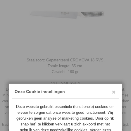
Staalsoort: Gepatenteerd CROMOVA 18 RVS.
Totale lengte: 35 cm.
Gewicht: 160 gr.
VLEESMESSEN
De meeste vleesmessen kenmerken zich door een lang, smal lemmet.
Minder weerstand dus en makkelijk te corrigeren. Zeker met een vleesmes
van Global kan men in een enkele beweging grote stukken vlees in plakken
snijden. Er zijn verschillende variaties en modellen die onder de noemer
vleesmes vallen. Zo zijn er messen welke geschikt zijn om heel precies
mee te werken, bijvoorbeeld om gevogelte mee te snijden, of juist
traditionele slagersmessen, bedoeld om veel werk te verzetten in korte tijd.
Tevens is het vleesmes uitstekend geschikt voor het trancheren van