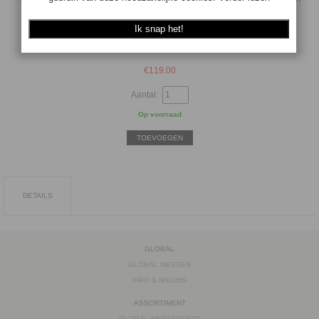
bijvoorbeeld een rollade.
Voor overige informatie zie info & nieuws
€
119.00
Aantal:
Op voorraad
TOEVOEGEN
DETAILS
GLOBAL
GLOBAL MESSEN
INFO & NIEUWS
ASSORTIMENT
GLOBAL MESSENSETS