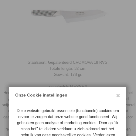
Staalsoort: Gepatenteerd CROMOVA 18 RVS.
Totale lengte: 32 cm.
Gewicht: 178 gr.
orientaalsE MESSEN
Herkenbaar door de vormgeving. Zoals beschreven bij groentemessen het
typisch afgeronde snijvlak voor het vergemakkelijken van de hakkend-
snijdende beweging. orientaalse messen worden bij Global soms uitgevoerd
met de zogenaamde DEBA slijping. Het snijvlak is hier aan een kant
geslepen in een nog kleinere hoek dan de traditionele Global messen voor
nog meer scherpte en precisie. DEBA messen zijn alleen door
rechtshandigen te gebruiken. Tegenwoordig worden orientaalse messen
uitgevoerd met kuiltjes in het lemmet. Voordeel is dat er lucht ontstaat