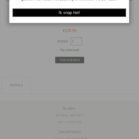
tussen lemmet en ingredient zodat er minder kleefvorming ontstaat.
Voor overige informatie zie info & nieuws
€
135.00
Aantal:
Op voorraad
TOEVOEGEN
DETAILS
GLOBAL
GLOBAL MESSEN
INFO & NIEUWS
ASSORTIMENT
GLOBAL MESSENSETS