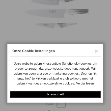
Staalsoort: Gepatenteerd CROMOVA 18 RVS.
Inhoud set:
G2 koksmes 20 cm.
GS5 groentemes 14 cm.
GS7 officemes 10 cm.
Voor overige informatie zie info & nieuws
€
267.50
Aantal: