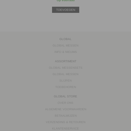
Op voorraad
TOEVOEGEN
GLOBAL
GLOBAL MESSEN
INFO & NIEUWS
ASSORTIMENT
GLOBAL MESSENSETS
GLOBAL MESSEN
SLIJPEN
TOEBEHOREN
GLOBAL STORE
OVER ONS
ALGEMENE VOORWAARDEN
BETAALWIJZEN
VERZENDING & RETOUREN
KLANTENSERVICE