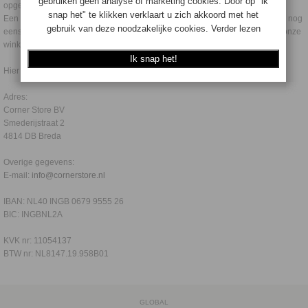
opgesteld welke wij zeer serieus nemen.
Een redelijke omgang met elkaar vinden wij logisch. Wij hebben liever dat u nog
eens terug komt, of anderen aanraadt eens een kijkje te nemen in een van onze
winkels.
Hier onze gegevens:
Adres:
Corner Store BV
Smederijstraat 2
4814 DB Breda
Overige gegevens:
E-mail:
info@cornerstore.nl
IBAN: NL40 INGB 0679 9555 26
BIC: INGBNL2A
KVK nr: 11054137
BTW nr: NL8147.19.958B01
GLOBAL