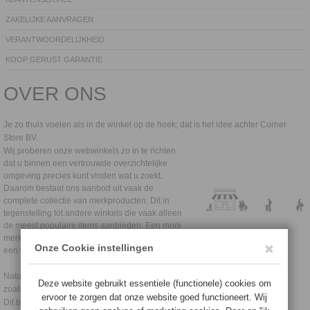
ZAKELIJKE AANVRAGEN
VERANTWOORDELIJKHEID
KOOP GERUST GARANTIE
OVER ONS
Je zo thuis voelen als in de winkel op de hoek; dat is het idee achter Corner
Store BV.
Wij proberen onze webwinkels zo in te richten
dat u binnen een vertrouwde overzichtelijke
omgeving precies kunt vinden wat u zoekt.
Daarom bestaat ons aanbod uit vaak de
complete collectie van merkproducten. Dit in
tegenstelling tot andere winkels die vaak alleen
de meest populaire items aanbieden. Een mooi
merk heeft vaak zoveel meer te bieden en met
een webwinkel kunnen we dit laten zien.
Natuurlijk behandelen wij uw bestelling volgens de algemene voorwaarden
zoals opgesteld door o.a de consumentenbond.
Dit betekent ook dat we een aantal koop gerust uitgangspunten hebben