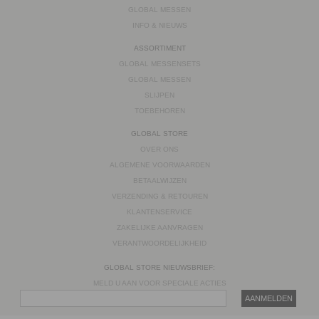
GLOBAL MESSEN
INFO & NIEUWS
ASSORTIMENT
GLOBAL MESSENSETS
GLOBAL MESSEN
SLIJPEN
TOEBEHOREN
GLOBAL STORE
OVER ONS
ALGEMENE VOORWAARDEN
BETAALWIJZEN
VERZENDING & RETOUREN
KLANTENSERVICE
ZAKELIJKE AANVRAGEN
VERANTWOORDELIJKHEID
GLOBAL STORE NIEUWSBRIEF:
MELD U AAN VOOR SPECIALE ACTIES
AANMELDEN