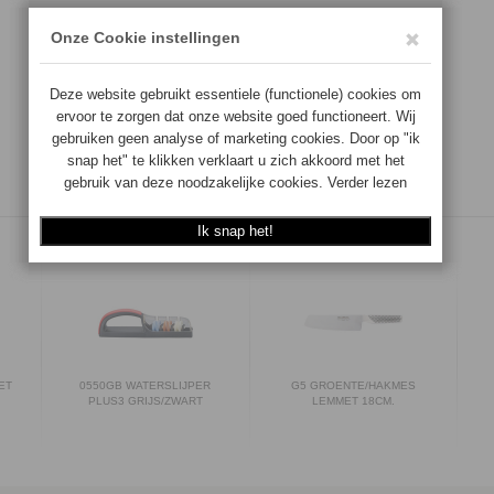
ET
0550GB WATERSLIJPER
G5 GROENTE/HAKMES
PLUS3 GRIJS/ZWART
LEMMET 18CM.