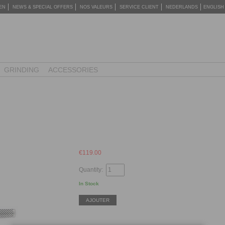
EN
NEWS & SPECIAL OFFERS
NOS VALEURS
SERVICE CLIENT
NEDERLANDS
ENGLISH
GRINDING
ACCESSORIES
€
119.00
Quantity:
In Stock
AJOUTER