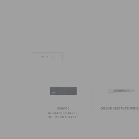
DETAILS
G666/09
GS20/B VISGRATENPINC
MESSENFOEDRAAL
SOFTCOVER 9 DLG.