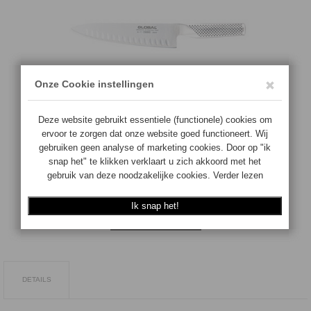
€
135.00
Anzahl:
Auf Lager
IN DEN WARENKORB
DETAILS