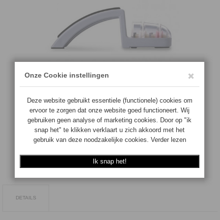
€
49.50
Quantity:
In Stock
AJOUTER
DETAILS